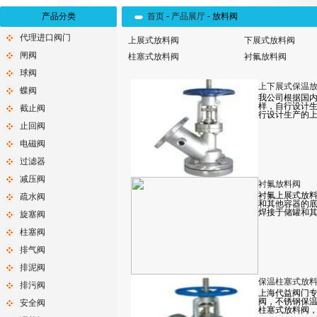
产品分类
首页
-
产品展厅
-
放料阀
代理进口阀门
上展式放料阀
下展式放料阀
闸阀
柱塞式放料阀
衬氟放料阀
球阀
上下展式保温
蝶阀
我公司根据国
样，自行设计
截止阀
行设计生产的
止回阀
电磁阀
过滤器
减压阀
衬氟放料阀
衬氟上展式放
疏水阀
和其他容器的
焊接于储罐和
旋塞阀
柱塞阀
排气阀
排泥阀
保温柱塞式放
排污阀
上海代益阀门
阀，不锈钢保
安全阀
柱塞式放料阀