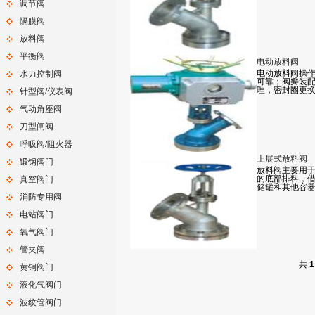
调节阀
隔膜阀
放料阀
平衡阀
电动放料阀
电动放料阀操作
水力控制阀
可靠；阀瓣装
理，密封圈更
针型阀/仪表阀
气动角座阀
刀型闸阀
呼吸阀/阻火器
上展式放料阀
锻钢阀门
放料阀主要用
的底部排料，
真空阀门
储罐和其他容
消防专用阀
电站阀门
氧气阀门
管夹阀
共
1
黄铜阀门
液化气阀门
波纹管阀门