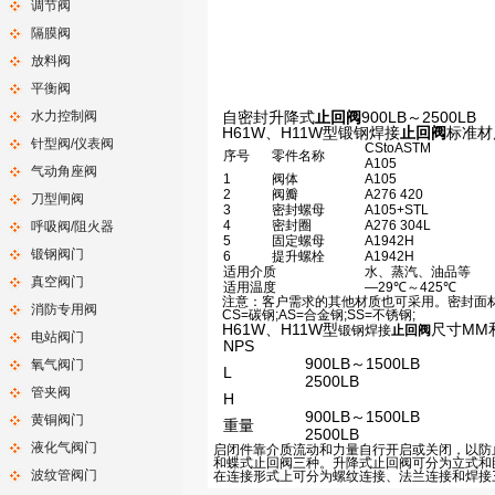
调节阀
隔膜阀
放料阀
平衡阀
水力控制阀
自密封升降式
止回阀
900LB～2500LB
H61W、H11W型锻钢焊接
止回阀
标准材
针型阀/仪表阀
CStoASTM
序号
零件名称
A105
气动角座阀
1
阀体
A105
2
阀瓣
A276 420
刀型闸阀
3
密封螺母
A105+STL
4
密封圈
A276 304L
呼吸阀/阻火器
5
固定螺母
A1942H
锻钢阀门
6
提升螺栓
A1942H
适用介质
水、蒸汽、油品等
真空阀门
适用温度
—29℃～425℃
注意：客户需求的其他材质也可采用。密封面
消防专用阀
CS=碳钢;AS=合金钢;SS=不锈钢;
H61W、H11W型
尺寸MM
锻钢焊接
止回阀
电站阀门
NPS
900LB～1500LB
氧气阀门
L
2500LB
管夹阀
H
900LB～1500LB
黄铜阀门
重量
2500LB
液化气阀门
启闭件靠介质流动和力量自行开启或关闭，以防
和蝶式止回阀三种。升降式止回阀可分为立式和
波纹管阀门
在连接形式上可分为螺纹连接、法兰连接和焊接