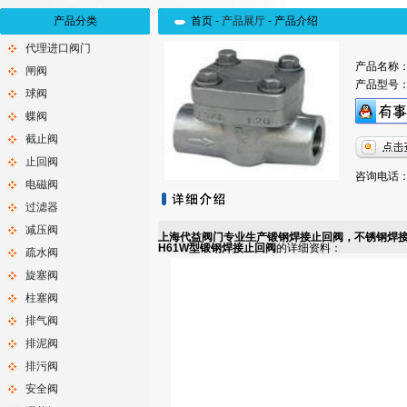
产品分类
首页 -
产品展厅
-
产品介绍
代理进口阀门
产品名称
闸阀
产品型号
球阀
蝶阀
截止阀
止回阀
咨询电话：0
电磁阀
过滤器
减压阀
上海代益阀门专业生产锻钢焊接止回阀，不锈钢焊接
H61W型锻钢焊接止回阀
的详细资料：
疏水阀
旋塞阀
柱塞阀
排气阀
排泥阀
排污阀
安全阀