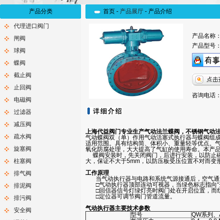
产品分类
首页 -
产品展厅
-
产品介绍
代理进口阀门
产品名称
闸阀
产品型号
球阀
蝶阀
截止阀
止回阀
咨询电话：0
电磁阀
过滤器
减压阀
上海代益阀门专业生产气动法兰蝶阀，不锈钢气动法
疏水阀
气动蝶阀双（单）作用气动活塞式执行器与蝶阀组成
适用范围。具有结构简、体积小、重量轻等优点。
旋塞阀
氧化防腐处理，大大提高了气缸的使用寿命。本产
蝶阀安装时，先关闭阀门，后进行安装，以防止碰
柱塞阀
大，保证不大于5mm，以防压板受压位置不对而变
工作原理
排气阀
当气动执行器与电路和系统气源接通后，空气通过管
□气动执行器顶部连动可视器，当绿色标志指向“
排泥阀
□回信器信号灯绿灯亮时阀门处在开启位置，而
□定位器可调节阀门管道流量。
排污阀
气动执行器主要技术参数
安全阀
型号
QW系列、