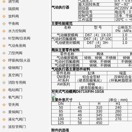
气源压力
0.4 ～ 0.8
调节阀
最大回转角度
90°～92°
气动执行器
回信器
AC220V 
隔膜阀
控制信号
电信号：0～
控制气源
洁净、干
放料阀
工作温度
-20℃ ～ 
平衡阀
主要性能规范
名称
型 号
公称压力
水力控制阀
PN（MPa
气动橡胶蝶阀
D67（4）1X-10
1.0
针型阀/仪表阀
气动衬四氟蝶阀
D67（4）1F-10C
1.0
气动硬密封蝶阀
D67（4）3H-
1.0
气动角座阀
10C
阀体主要零件材料
刀型闸阀
零件名称
阀体
气动橡胶蝶阀
铸铁、铸钢、不锈钢
铸钢
呼吸阀/阻火器
气动衬四氟蝶阀
铸钢、不锈钢
不锈钢
气动硬密封蝶阀
铸钢、不锈钢
不
锻钢阀门
气动执行器主要部件材料
零件名称
缸体
端盖
真空阀门
QW系列
铝合金型材
压铸铝合金
AT系列
（硬质阳极氧化）
（环氧树脂喷涂
消防专用阀
AW系列
铸钢
（硬质阳极氧化）
电站阀门
对夹式气动蝶阀
D671X/F/H-10/16
氧气阀门
主要外形尺寸
(单位；mm)
DN
L
H
H1
管夹阀
50
43
310
240
65
46
330
260
黄铜阀门
80
46
345
260
100
52
365
270
液化气阀门
125
56
450
波纹管阀门
附件的选项