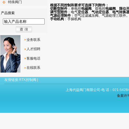
特殊阀门
根据不同控制和要求可选择下列附件：
切断型附件
：单电控
电磁阀
、双电控
电磁阀
、
限位
调节型附件
：电气
定位器
、
气动定位器
、
电气转换
产品搜索
气源处理附件
：空气过滤减压阀、气源处理三联件
手动机构
：手操机构
业务联系
人才招聘
客服电话
在线联系
友情链接:
RTK控制阀
|
上海代益阀门有限公司-电 话：021-54284
备案许可证