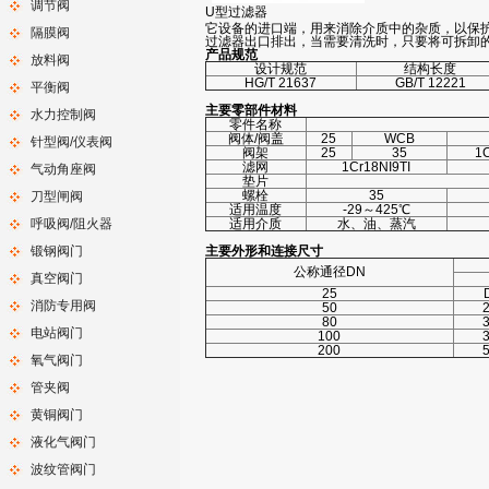
调节阀
U型过滤器
它设备的进口端，用来消除介质中的杂质，以保
隔膜阀
过滤器出口排出，当需要清洗时，只要将可拆卸
产品规范
放料阀
设计规范
结构长度
HG/T 21637
GB/T 12221
平衡阀
主要零部件材料
水力控制阀
零件名称
阀体/阀盖
25
WCB
针型阀/仪表阀
阀架
25
35
1C
滤网
1Cr18NI9TI
气动角座阀
垫片
螺栓
35
刀型闸阀
适用温度
-29～425℃
呼吸阀/阻火器
适用介质
水、油、蒸汽
锻钢阀门
主要外形和连接尺寸
公称通径DN
真空阀门
25
消防专用阀
50
80
电站阀门
100
200
氧气阀门
管夹阀
黄铜阀门
液化气阀门
波纹管阀门