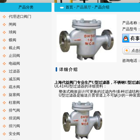
产品分类
首页 -
产品展厅
-
产品介绍
代理进口阀门
产品名称
闸阀
产品型号
球阀
蝶阀
截止阀
止回阀
咨询电话：0
电磁阀
过滤器
减压阀
上海代益阀门专业生产U型过滤器，不锈钢U型过滤器
UL41HU型过滤器的详细资料：
疏水阀
整体式阀体设计/可更换的过滤内件/多种过滤结构设
旋塞阀
U型过滤器是输送介质管道上不可缺少的一种装置
柱塞阀
排气阀
排泥阀
排污阀
安全阀