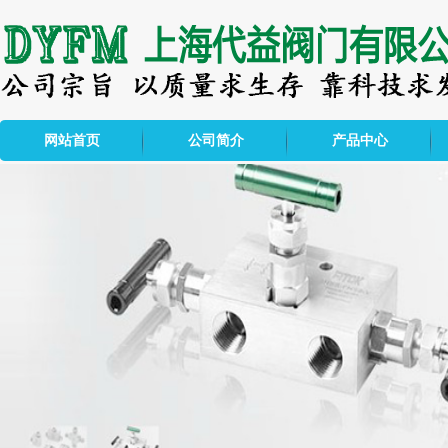
网站首页
公司简介
产品中心