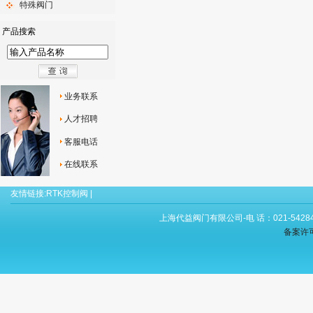
特殊阀门
产品搜索
业务联系
人才招聘
客服电话
在线联系
友情链接:
RTK控制阀
|
上海代益阀门有限公司-电 话：021-54284
备案许可证