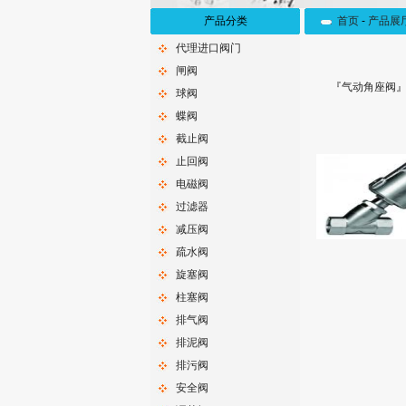
产品分类
首页
-
产品展
代理进口阀门
闸阀
『
气动角座阀
』
球阀
蝶阀
截止阀
止回阀
电磁阀
过滤器
减压阀
疏水阀
旋塞阀
柱塞阀
排气阀
排泥阀
排污阀
安全阀