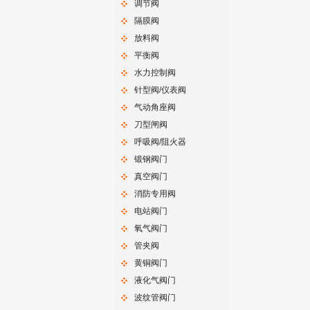
调节阀
隔膜阀
放料阀
平衡阀
水力控制阀
针型阀/仪表阀
气动角座阀
刀型闸阀
呼吸阀/阻火器
锻钢阀门
真空阀门
消防专用阀
电站阀门
氧气阀门
管夹阀
黄铜阀门
液化气阀门
波纹管阀门