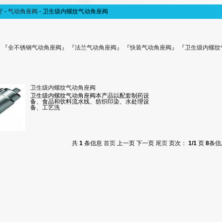
厅
-
气动角座阀
-
卫生级内螺纹气动角座阀
 『
全不锈钢气动角座阀
』 『
法兰气动角座阀
』 『
快装气动角座阀
』 『
卫生级内螺纹
卫生级内螺纹气动角座阀
卫生级内螺纹气动角座阀本产品以配套制药设
备、食品和饮料流水线、纺织印染、水处理设
备、工艺洗
共
1
条信息
首页
上一页
下一页
尾页
页次：
1/1
页
8
条信